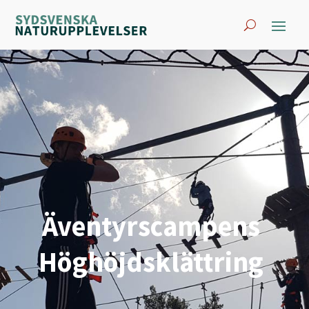
Äventyrscampens
Höghöjdsklättring